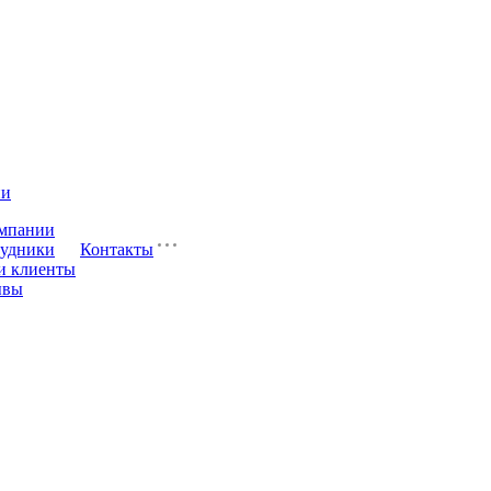
ии
мпании
удники
Контакты
и клиенты
ывы