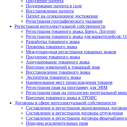
Продление патента
Поддержание патента в силе
Восстановление патента
Патент на селекционное достижение
Регистрация географического указания
Регистрация интеллектуальной собственности
Регистрация товарного знака. Бренд. Логотип
Регистрация товарного знака для маркетплейсов: O
Разработка товарного знака
Проверка товарного знака
Международная регистрация товарных знаков
Продление товарного знака
Аннулирование товарного знака
Внесение изменений в товарный знак
Восстановление товарного знака
Экспертиза товарного знака
Наименование мест происхождения товаров
Регистрация прав на программу для ЭВМ
Регистрация прав на топологию интегральной мик
Внесение товарного знака в ТРОИС
Договоры в сфере интеллектуальной собственности
Составление и регистрация лицензионных договор
Составление и регистрация договора отчуждения
Составление и регистрация договора франчайзинга
Передача исключительных прав