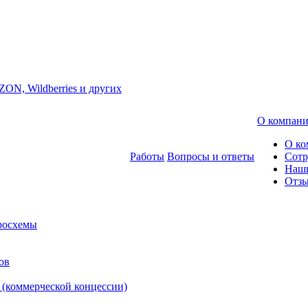
ZON, Wildberries и других
О компан
О ко
Работы
Вопросы и ответы
Сотр
Наш
Отз
росхемы
ов
 (коммерческой концессии)