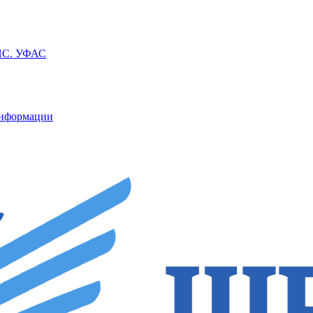
ППС. УФАС
информации