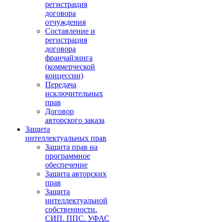
регистрация
договора
отчуждения
Составление и
регистрация
договора
франчайзинга
(коммерческой
концессии)
Передача
исключительных
прав
Договор
авторского заказа
Защита
интеллектуальных прав
Защита прав на
программное
обеспечение
Защита авторских
прав
Защита
интеллектуальной
собственности.
СИП. ППС. УФАС