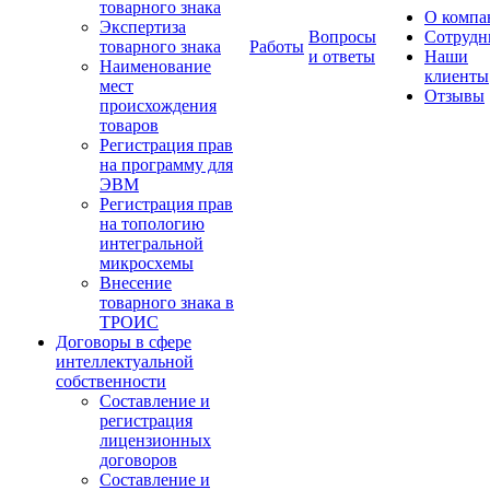
товарного знака
О компа
Экспертиза
Вопросы
Сотрудн
товарного знака
Работы
и ответы
Наши
Наименование
клиенты
мест
Отзывы
происхождения
товаров
Регистрация прав
на программу для
ЭВМ
Регистрация прав
на топологию
интегральной
микросхемы
Внесение
товарного знака в
ТРОИС
Договоры в сфере
интеллектуальной
собственности
Составление и
регистрация
лицензионных
договоров
Составление и