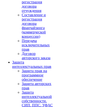
регистрация
договора
отчуждения
Составление и
регистрация
договора
франчайзинга
(коммерческой
концессии)
Передача
исключительных
прав
Договор
авторского заказа
Защита
интеллектуальных прав
Защита прав на
программное
обеспечение
Защита авторских
прав
Защита
интеллектуальной
собственности.
СИП. ППС. УФАС