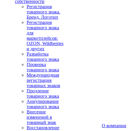
собственности
Регистрация
товарного знака.
Бренд. Логотип
Регистрация
товарного знака
для
маркетплейсов:
OZON, Wildberries
и других
Разработка
товарного знака
Проверка
товарного знака
Международная
регистрация
товарных знаков
Продление
товарного знака
Аннулирование
товарного знака
Внесение
изменений в
товарный знак
О компании
Восстановление