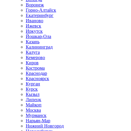
Воронеж
Горно-Алтайск
Екатеринбург
Иваново
Ижевск
Иркутск
Йошкар-Ола
Казань
Калининград
Калуга
Кемерово
Киров
Кострома
Краснодар
Красноярск
Курган
Курск
Кызыл
Липецк
Майкоп
Москва
Мурманск
Нарьян-Мар
Нижний Новгород