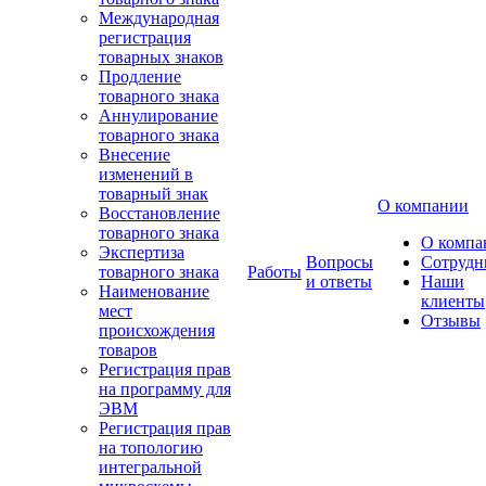
Международная
регистрация
товарных знаков
Продление
товарного знака
Аннулирование
товарного знака
Внесение
изменений в
товарный знак
О компании
Восстановление
товарного знака
О компа
Экспертиза
Вопросы
Сотрудн
товарного знака
Работы
и ответы
Наши
Наименование
клиенты
мест
Отзывы
происхождения
товаров
Регистрация прав
на программу для
ЭВМ
Регистрация прав
на топологию
интегральной