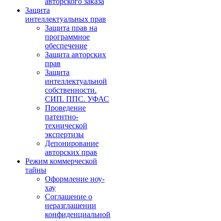
авторского заказа
Защита
интеллектуальных прав
Защита прав на
программное
обеспечение
Защита авторских
прав
Защита
интеллектуальной
собственности.
СИП. ППС. УФАС
Проведение
патентно-
технической
экспертизы
Депонирование
авторских прав
Режим коммерческой
тайны
Оформление ноу-
хау
Соглашение о
неразглашении
конфиденциальной