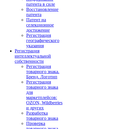
патента в силе
Восстановление
патента
Патент на
селекционное
достижение
Регистрация
географического
указания
Регистрация
интеллектуальной
собственности
Регистрация
товарного знака.
Бренд. Логотип
Регистрация
товарного знака
для
маркетплейсов:
OZON, Wildberries
и других
Разработка
товарного знака
Проверка
товарного знака