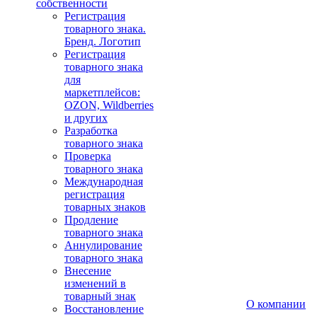
собственности
Регистрация
товарного знака.
Бренд. Логотип
Регистрация
товарного знака
для
маркетплейсов:
OZON, Wildberries
и других
Разработка
товарного знака
Проверка
товарного знака
Международная
регистрация
товарных знаков
Продление
товарного знака
Аннулирование
товарного знака
Внесение
изменений в
товарный знак
О компании
Восстановление