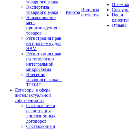
товарного знака
О компа
Экспертиза
Вопросы
Сотрудн
товарного знака
Работы
и ответы
Наши
Наименование
клиенты
мест
Отзывы
происхождения
товаров
Регистрация прав
на программу для
ЭВМ
Регистрация прав
на топологию
интегральной
микросхемы
Внесение
товарного знака в
ТРОИС
Договоры в сфере
интеллектуальной
собственности
Составление и
регистрация
лицензионных
договоров
Составление и