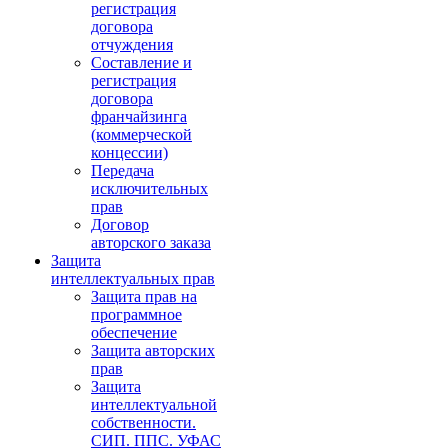
регистрация
договора
отчуждения
Составление и
регистрация
договора
франчайзинга
(коммерческой
концессии)
Передача
исключительных
прав
Договор
авторского заказа
Защита
интеллектуальных прав
Защита прав на
программное
обеспечение
Защита авторских
прав
Защита
интеллектуальной
собственности.
СИП. ППС. УФАС