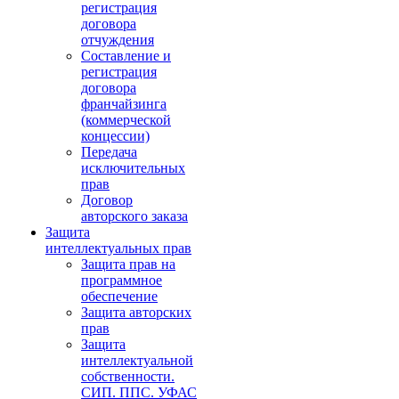
регистрация
договора
отчуждения
Составление и
регистрация
договора
франчайзинга
(коммерческой
концессии)
Передача
исключительных
прав
Договор
авторского заказа
Защита
интеллектуальных прав
Защита прав на
программное
обеспечение
Защита авторских
прав
Защита
интеллектуальной
собственности.
СИП. ППС. УФАС