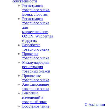
собственности
Регистрация
товарного знака.
Бренд. Логотип
Регистрация
товарного знака
для
маркетплейсов:
OZON, Wildberries
и других
Разработка
товарного знака
Проверка
товарного знака
Международная
регистрация
товарных знаков
Продление
товарного знака
Аннулирование
товарного знака
Внесение
изменений в
товарный знак
О компании
Восстановление