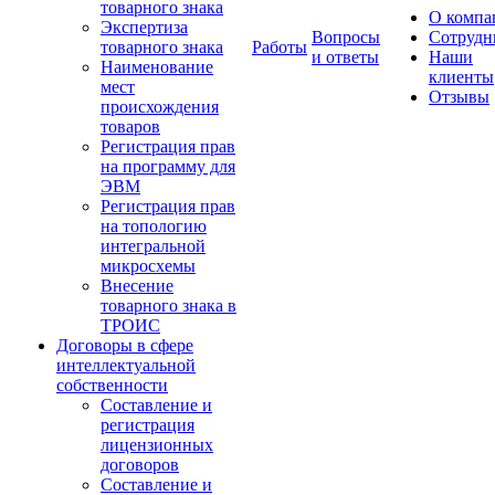
товарного знака
О компа
Экспертиза
Вопросы
Сотрудн
товарного знака
Работы
и ответы
Наши
Наименование
клиенты
мест
Отзывы
происхождения
товаров
Регистрация прав
на программу для
ЭВМ
Регистрация прав
на топологию
интегральной
микросхемы
Внесение
товарного знака в
ТРОИС
Договоры в сфере
интеллектуальной
собственности
Составление и
регистрация
лицензионных
договоров
Составление и